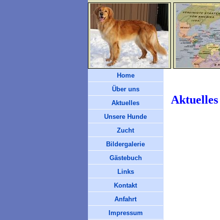
Home
Über uns
Akt
Aktuelles
Unsere Hunde
Zucht
Bildergalerie
Gästebuch
Links
Kontakt
Anfahrt
Impressum